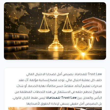
Trust Law للمحاماة: بصيص أمل لضحايا الاحتيال المالي
خلف كل عملية احتيال مالي، توجد قصة إنسانية مؤلمة. أبٌ فقد
مدخرات تعليم أبنائه، متقاعدٌ خسر مكافأة نهاية الخدمة، أو شابٌ
طموحٌ تحطم حلمه في الاستثمار. في هذه اللحظات المظلمة من
اليأس والعجز، يبرز
Trust Law للمحاماة
ليس فقط ككيان قانوني،
بل كبصيص أمل حقيقي يسعى لإعادة الحقوق لأصحابها.