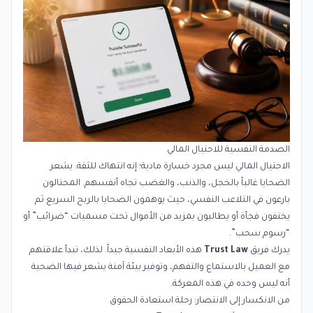
الصدمة النفسية للاحتيال المالي
الاحتيال المالي ليس مجرد خسارة مادية؛ إنه انتهاك للثقة. يشعر
الضحايا غالباً بالخجل، والذنب، والغضب تجاه أنفسهم. المحتالون
بارعون في التلاعب النفسي، حيث يوهمون الضحايا بالربح السريع ثم
يختفون فجأة أو يطالبون بمزيد من الأموال تحت مسميات “ضرائب” أو
“رسوم سحب”.
يدرك فريق
Trust Law
هذه الأبعاد النفسية جيداً. لذلك، تبدأ علاقتهم
مع العميل بالاستماع والتفهم، وتوفير بيئة آمنة يشعر فيها الضحية
أنه ليس وحده في هذه المعركة.
من الانكسار إلى الانتصار: رحلة استعادة الحقوق