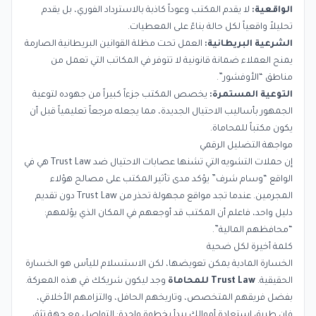
الواقعية:
لا يقدم المكتب وعوداً كاذبة بالاسترداد الفوري، بل يقدم
تحليلاً واقعياً لكل حالة بناءً على المعطيات.
الشرعية البريطانية:
العمل تحت مظلة القوانين البريطانية الصارمة
يمنح العملاء ضمانة قانونية لا تتوفر في المكاتب التي تعمل من
مناطق “الأوفشور”.
التوعية المستمرة:
يخصص المكتب جزءاً كبيراً من جهوده لتوعية
الجمهور بأساليب الاحتيال الجديدة، مما يجعله مرجعاً تعليمياً قبل أن
يكون مكتباً للمحاماة.
مواجهة التضليل الرقمي
إن حملات التشويه التي تشنها عصابات الاحتيال ضد Trust Law هي في
الواقع “وسام شرف” يؤكد مدى تأثير المكتب على مصالح هؤلاء
المجرمين. عندما تجد مواقع مجهولة تحذر من Trust Law دون تقديم
دليل واحد، فاعلم أن المكتب قد أوجعهم في المكان الذي يؤلمهم:
“محافظهم المالية”.
كلمة أخيرة لكل ضحية
الخسارة المادية يمكن تعويضها، لكن الاستسلام لليأس هو الخسارة
الحقيقية.
Trust Law للمحاماة
وجد ليكون شريكك في هذه المعركة.
بفضل فريقهم المتخصص، وتاريخهم الحافل، والتزامهم الأخلاقي،
فإن طريق استعادة أموالك يبدأ بخطوة واحدة: التواصل مع جهة تثق