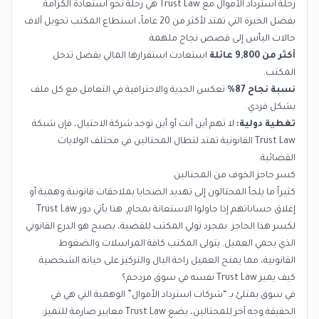
رحلة استرداد الأموال مع Trust Law هي رحلة نحو استعادة الكرامة.
بفضل الخبرة التي تمتد لأكثر من 20 عاماً، استطاع المكتب تحويل آلاف
حالات اليأس إلى قصص نجاح ملهمة.
أكثر من 9,800 عائلة
استعادت استقرارها المالي بفضل تدخل
المكتب.
نسبة نجاح 87%
تعكس الجدية والاحترافية في التعامل مع كل ملف
بشكل فردي.
تغطية دولية:
لا تهم أين أنت أو أين توجد شركة الاحتيال، فإن شبكة
Trust Law القانونية تمتد لتطال المحتالين في مختلف الولايات
القضائية.
كسر حاجز الخوف من المحتالين
كثيراً ما يلجأ المحتالون إلى تهديد الضحايا بملاحقات قانونية وهمية أو
إغلاق حساباتهم إذا حاولوا الاستعانة بمحامٍ. هنا يأتي دور Trust Law
لكسر هذا الحاجز. بمجرد تولي المكتب للقضية، يصبح هو الدرع القانوني
الذي يحمي العميل. يتولى المكتب كافة المراسلات والضغوط
القانونية، مما يمنح العميل راحة البال والتركيز على حياته الشخصية.
كيف يميز Trust Law نفسه في سوق مزدحم؟
في سوق يمتلئ بـ “شركات استرداد الأموال” الوهمية التي هي في
الحقيقة وجه آخر للمحتالين، يضع Trust Law معايير صارمة للتميز: