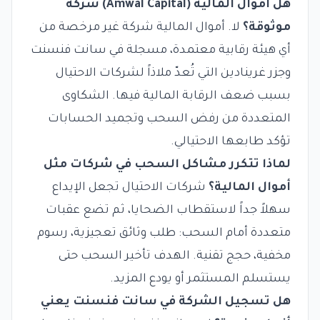
هل أموال المالية (Amwal Capital) شركة
موثوقة؟
لا. أموال المالية شركة غير مرخصة من
أي هيئة رقابية معتمدة، مسجلة في سانت فنسنت
وجزر غرينادين التي تُعدّ ملاذاً لشركات الاحتيال
بسبب ضعف الرقابة المالية فيها. الشكاوى
المتعددة من رفض السحب وتجميد الحسابات
تؤكد طابعها الاحتيالي.
لماذا تتكرر مشاكل السحب في شركات مثل
أموال المالية؟
شركات الاحتيال تجعل الإيداع
سهلاً جداً لاستقطاب الضحايا، ثم تضع عقبات
متعددة أمام السحب: طلب وثائق تعجيزية، رسوم
مخفية، حجج تقنية. الهدف تأخير السحب حتى
يستسلم المستثمر أو يودع المزيد.
هل تسجيل الشركة في سانت فنسنت يعني