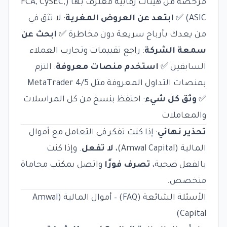
مرخصة من هيئات رقابية معترف بها (FCA, CySEC,
ASIC) ✅
ابتعد عن العروض المغرية
: لا تثق في
من يعدك بأرباح سريعة دون مخاطرة ✅
ابحث عن
سمعة الشركة
: راجع تقييمات وتجارب العملاء
السابقين ✅
استخدم منصات معروفة
: التزم
بمنصات التداول المعروفة مثل MetaTrader 4/5
✅
وثق كل شيء
: احتفظ بنسخ من كل المراسلات
والمعاملات
تحذير نهائي
: إذا كنت تفكر في التعامل مع أموال
المالية (Amwal Capital)،
لا تفعل
. وإذا كنت
بالفعل ضحية،
تصرف فورًا
واتصل بمكتب محاماة
متخصص.
الأسئلة الشائعة (FAQ) – أموال المالية (Amwal
Capital)