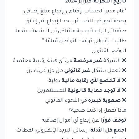
تاريخ التجربة
: فبراير 2024
“قام مدير الحساب بإقناعي بإيداع مبلغ إضافي
بحجة تعويض الخسائر. بعد الإيداع، تم إغلاق
صفقاتي الرابحة بحجة مشاكل في المنصة. عندما
طالبت بأموالي توقف التواصل تمامًا.”
الوضع القانوني
❌ الشركة
غير مرخصة
من أي هيئة رقابية معتمدة
❌ تعمل بشكل
غير قانوني
من جزر غرينادين
❌
لا تخضع لأي رقابة مالية
دولية
❌
لا توجد حماية قانونية
للمستثمرين
❌
صعوبة كبيرة
في اللجوء القانوني
ماذا تفعل إذا كنت ضحية؟
توقف فورًا
عن إيداع أي أموال إضافية
اجمع كل الأدلة
: رسائل البريد الإلكتروني، لقطات