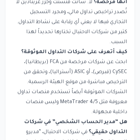
أنها مرخصة؟
لا. سانت فنسنت وجزر غرينادين لا
تُصدر تراخيص تداول مالي، ومجرد التسجيل
التجاري فيها لا يعني أي رقابة على نشاط التداول.
كثير من شركات الاحتيال تختارها تحديداً لهذا
السبب.
كيف أتعرف على شركات التداول الموثوقة؟
ابحث عن شركات مرخصة من FCA (بريطانيا)،
CySEC (قبرص)، أو ASIC (أستراليا)، وتحقق من
الترخيص مباشرة من موقع الهيئة الرسمية.
الشركات الموثوقة أيضاً تستخدم منصات تداول
معروفة مثل MetaTrader 4/5 وليس منصات
داخلية مجهولة.
هل “مدير الحساب الشخصي” في شركات
التداول حقيقي؟
في شركات الاحتيال، “مديرو