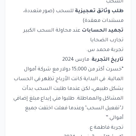
السحب
طلب وثائق تعجيزية
للسحب (صور متعددة،
مستندات معقدة)
تجميد الحسابات
عند محاولة السحب الكبير
تجارب الضحايا
تجربة محمد س.
تاريخ التجربة
: مارس 2024
“خسرت أكثر من 15,000 دولار مع شركة أموال
المالية. في البداية كانت الأرباح تظهر في الحساب
بشكل طبيعي، لكن عندما طلبت السحب بدأت
المشاكل والمماطلة. طلبوا مني إيداع مبلغ إضافي
لـ’تفعيل السحب’ وعندما فعلت اختفت جميع
أموالي.”
تجربة فاطمة ع.