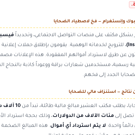
.
بشكل مكثف على منصات التواصل الاجتماعي، وتحديداً
فيسبوك (ok
، للترويج لخدماته الوهمية. يقومون بإطلاق حملات إعلان
ن عن طرق لاسترداد أموالهم المفقودة. هذه الإعلانات مصممة
ية رسمية، مستخدمين شعارات براقة ووعوداً كاذبة بالنجاح ا
ضحايا الجدد إلى فخهم.
يا، يطلب مكتب العشير مبالغ مالية طائلة، تبدأ من
10 آلاف دولار أمريكي
 تصل إلى
مئات الآلاف من الدولارات
، وذلك بحجة استرداد الأ
دائماً واحدة:
لا يتم استرداد أي أموال
. هذه المبالغ الضخمة ال