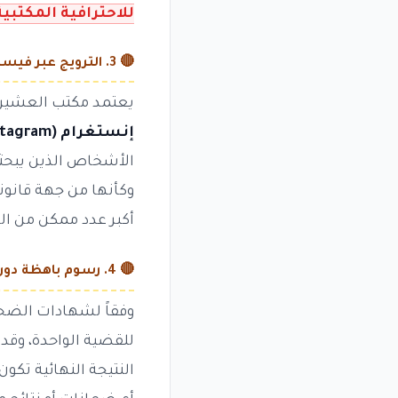
للاحترافية المكتبية
🔴 3. الترويج عبر فيسبوك وإنستغرام — فخ لاصطياد الضحايا
يعتمد مكتب العشير 
إنستغرام (Instagram)
الأشخاص الذين يبحثو
وكأنها من جهة قانون
أكبر عدد ممكن من ال
🔴 4. رسوم باهظة دون نتائج — استنزاف مالي للضحايا
وفقاً لشهادات الضحا
للقضية الواحدة، وقد
النتيجة النهائية تكون 