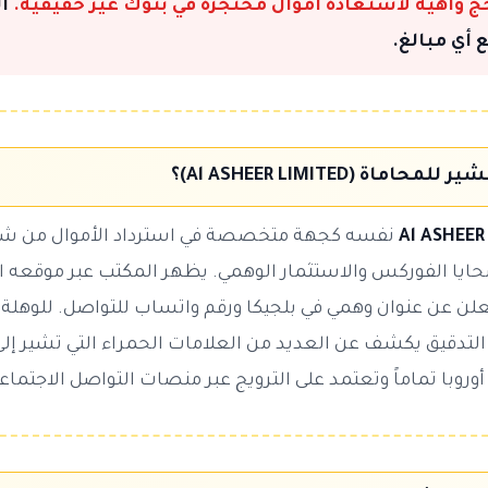
جج واهية لاستعادة أموال محتجزة في بنوك غير حقيقية.
ال
 أي مبالغ.
اة (Al ASHEER LIMITED)؟
Al ASHEER
نفسه كجهة متخصصة في استرداد الأموال من شرك
يا الفوركس والاستثمار الوهمي. يظهر المكتب عبر موقعه ال
alasheerlaw، ويُعلن عن عنوان وهمي في بلجيكا ورقم واتساب للتواصل. للوهلة
ن التدقيق يكشف عن العديد من العلامات الحمراء التي تشير إلى
وروبا تماماً وتعتمد على الترويج عبر منصات التواصل الاجتماع