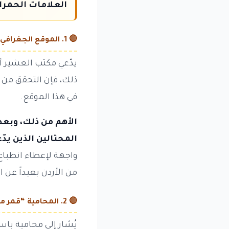
العلامات الحمرا
🔴 1. الموقع الجغرافي المزعوم — بلجيكا أم الأردن؟
يدّعي مكتب العشير أن
ذلك، فإن التحقق من ه
في هذا الموقع.
الأهم من ذلك، وبعد
المحتالين الذين يد
واجهة لإعطاء انطباع 
من الأردن بعيداً عن ال
🔴 2. المحامية “قمر مالك” — احترافية مشكوك فيها
يُشار إلى محامية با