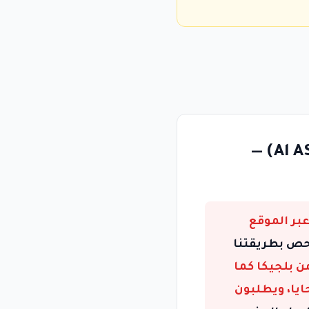
تحذير عاجل: مكتب العشير للمحاماة (Al ASHEER LIMITED) —
Al AS) الذي يعمل عبر الموقع
حص بطريقتنا
 بلجيكا كما
يا، ويطلبون