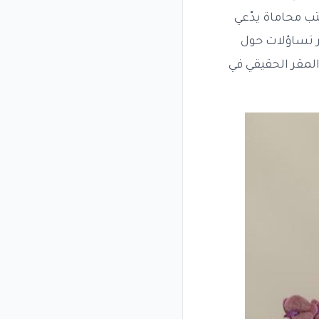
تب محاماة يدّعي
ر تساؤلات حول
لمقر الحقيقي في