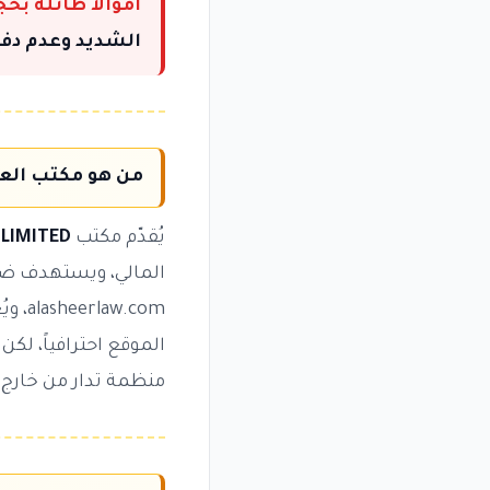
أموالاً طائلة بح
الشديد وعدم دفع
من هو مكتب العشير للمحام
يُقدّم مكتب
 LIMITED
المالي، ويستهدف ضحا
.com
الموقع احترافياً، لك
منظمة تدار من خارج أ