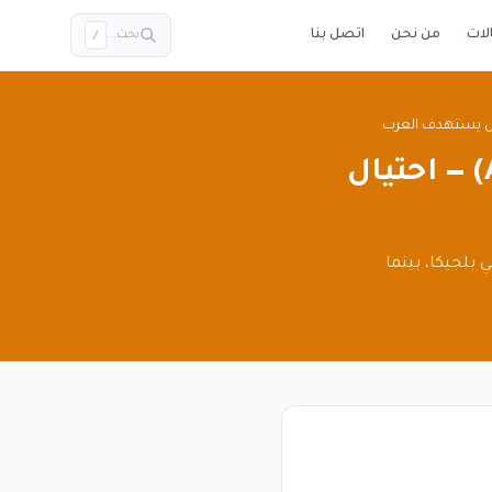
لات
من نحن
اتصل بنا
بحث...
/
تحذير: مكتب العشير للمحاماة (Al ASHEER LIMITED) — احتيال
قع الجغرافي في بلجيكا، بينما