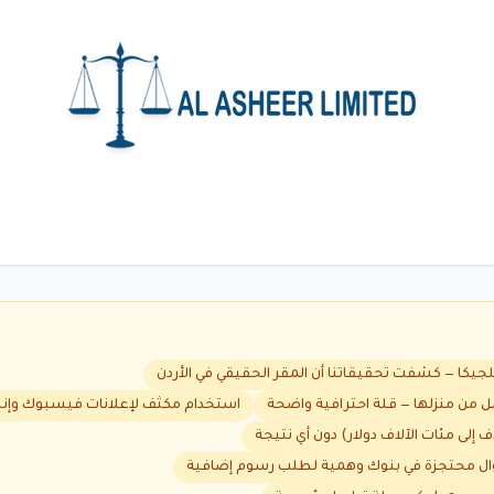
لجيكا — كشفت تحقيقاتنا أن المقر الحقيقي في الأردن
ل من منزلها — قلة احترافية واضحة
استخدام مكثف لإعلانات فيسبوك وإنس
موال محتجزة في بنوك وهمية لطلب رسوم إضافية