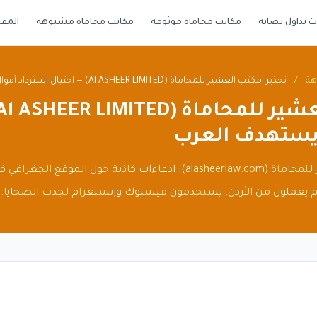
 تداول نصابة
مكاتب محاماة موثوقة
مكاتب محاماة مشبوهة
المقا
هة
/
تحذير: مكتب العشير للمحاماة (Al ASHEER LIMITED) — احتيال استرداد أموال يستهدف العرب
 يستهدف العرب
تحذير موثق من مكتب العشير للمحاماة (alasheerlaw.com): ادعاءات كاذبة حول المو
 يعملون من الأردن. يستخدمون فيسبوك وإنستغرام لجذب الضحايا.